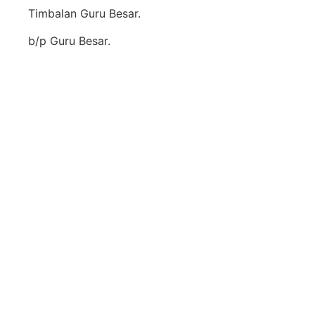
Timbalan Guru Besar.
b/p Guru Besar.
KONGSIKAN DAN SE
Sekolah
Laman Utam
SRI Hidayah JB
Utama
SMI Hidayah JB
Kenali Hidayah