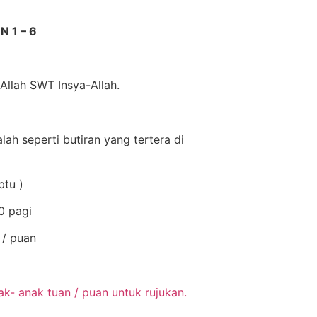
 1 – 6
Allah SWT Insya-Allah.
lah seperti butiran yang tertera di
btu )
0 pagi
 / puan
k- anak tuan / puan untuk rujukan.