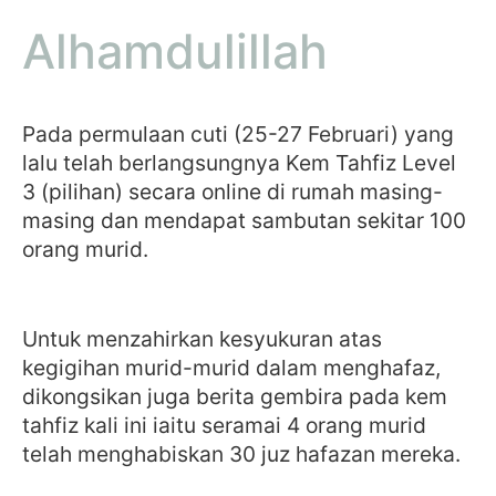
A
l
h
a
m
d
u
l
i
l
l
a
h
Pada permulaan cuti (25-27 Februari) yang
lalu telah berlangsungnya Kem Tahfiz Level
3 (pilihan) secara online di rumah masing-
masing dan mendapat sambutan sekitar 100
orang murid.
Untuk menzahirkan kesyukuran atas
kegigihan murid-murid dalam menghafaz,
dikongsikan juga berita gembira pada kem
tahfiz kali ini iaitu seramai 4 orang murid
telah menghabiskan 30 juz hafazan mereka.