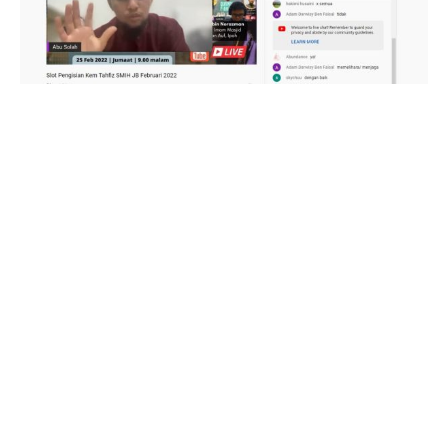
Sesi perkongsian oleh Ustaz Nor Aizat bin
Norazman menyedarkan peserta berkaitan
mengapa perlunya menghafaz al-Quran
serta perkongsian pengalaman beliau
disiplin dalam menjaga al-Quran seperti
berani menyertai pertandingan hafazan
dengan tujuan memantapkan ulangan
hafazan.