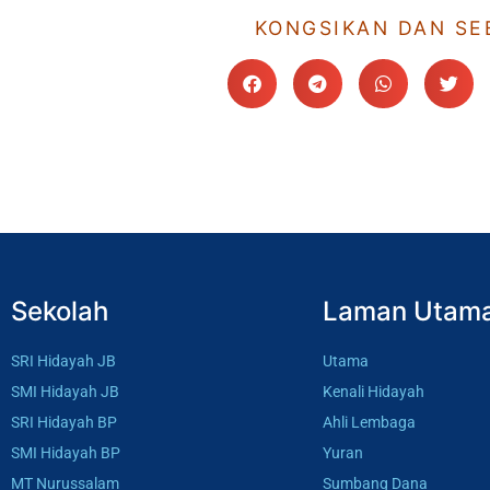
KONGSIKAN DAN SE
Sekolah
Laman Utam
SRI Hidayah JB
Utama
SMI Hidayah JB
Kenali Hidayah
SRI Hidayah BP
Ahli Lembaga
SMI Hidayah BP
Yuran
MT Nurussalam
Sumbang Dana