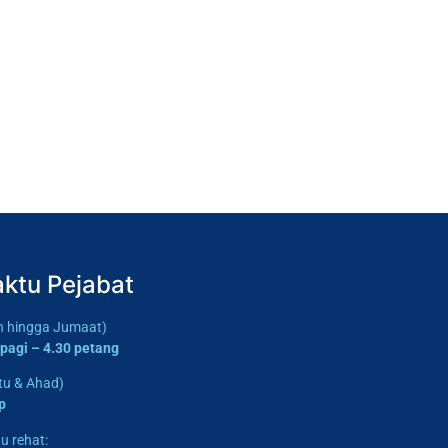
ktu Pejabat
in hingga Jumaat)
 pagi – 4.30 petang
tu & Ahad)
p
u rehat: