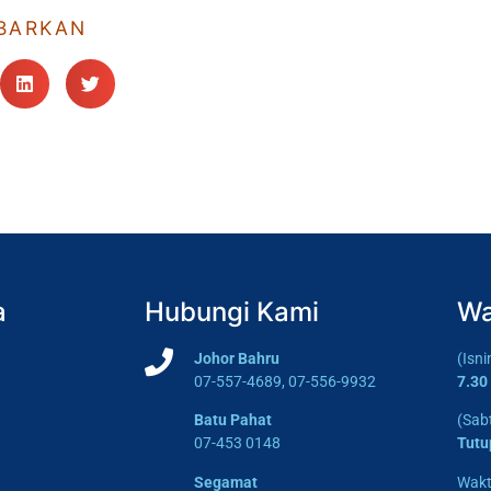
BARKAN
a
Hubungi Kami
Wa
Johor Bahru
(Isn
07-557-4689, 07-556-9932
7.30
Batu Pahat
(Sab
07-453 0148
Tutu
Segamat
Wakt