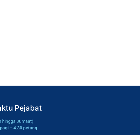
ktu Pejabat
in hingga Jumaat)
 pagi – 4.30 petang
tu & Ahad)