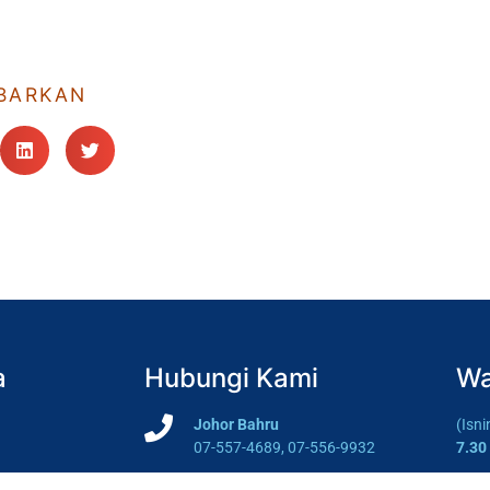
BARKAN
a
Hubungi Kami
Wa
Johor Bahru
(Isn
07-557-4689, 07-556-9932
7.30
Batu Pahat
(Sab