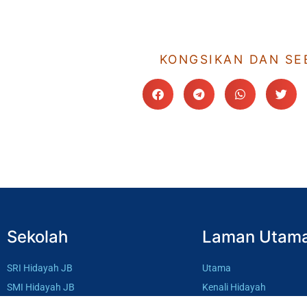
KONGSIKAN DAN SE
Sekolah
Laman Utam
SRI Hidayah JB
Utama
SMI Hidayah JB
Kenali Hidayah
SRI Hidayah BP
Ahli Lembaga