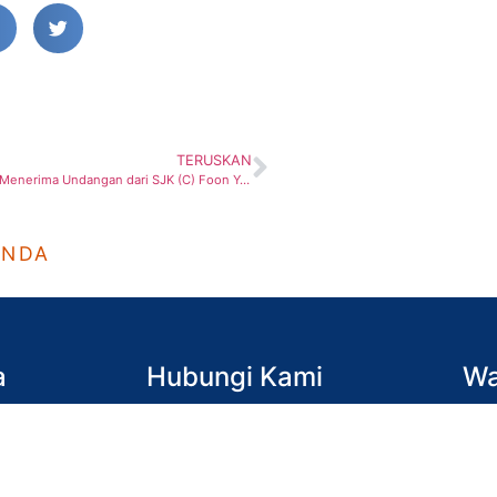
TERUSKAN
SRIH Johor Bahru Menerima Undangan dari SJK (C) Foon Yew 4
ANDA
a
Hubungi Kami
Wa
Johor Bahru
(Isn
07-557-4689, 07-556-9932
7.30
Batu Pahat
(Sab