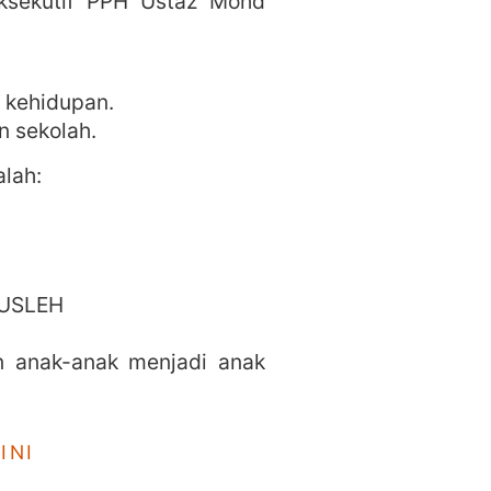
Eksekutif PPH Ustaz Mohd
 kehidupan.
n sekolah.
alah:
USLEH
n anak-anak menjadi anak
INI