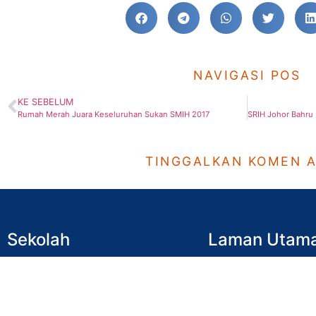
NAVIGASI POS
KE SEBELUM
Rumah Merah Juara Keseluruhan Sukan SMIH 2017
TINGGALKAN KOMEN 
Sekolah
Laman Utam
SRI Hidayah JB
Utama
SMI Hidayah JB
Kenali Hidayah
SRI Hidayah BP
Ahli Lembaga