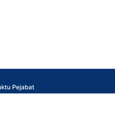
ktu Pejabat
in hingga Jumaat)
 pagi – 4.30 petang
tu & Ahad)