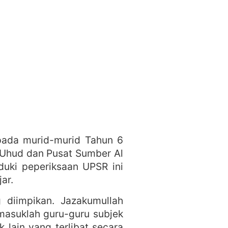
ipada murid-murid Tahun 6
n Uhud dan Pusat Sumber Al
uki peperiksaan UPSR ini
ar.
 diimpikan. Jazakumullah
rmasuklah guru-guru subjek
 lain yang terlibat secara