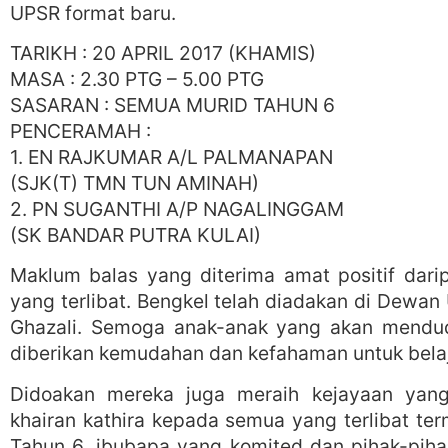
UPSR format baru.
TARIKH : 20 APRIL 2017 (KHAMIS)
MASA : 2.30 PTG – 5.00 PTG
SASARAN : SEMUA MURID TAHUN 6
PENCERAMAH :
1. EN RAJKUMAR A/L PALMANAPAN
(SJK(T) TMN TUN AMINAH)
2. PN SUGANTHI A/P NAGALINGGAM
(SK BANDAR PUTRA KULAI)
Maklum balas yang diterima amat positif dar
yang terlibat. Bengkel telah diadakan di Dewa
Ghazali. Semoga anak-anak yang akan mendud
diberikan kemudahan dan kefahaman untuk belaj
Didoakan mereka juga meraih kejayaan yang
khairan kathira kepada semua yang terlibat te
Tahun 6, ibubapa yang komited dan pihak-pihak