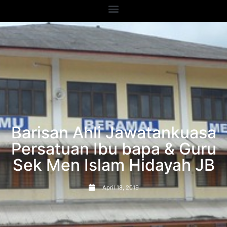
Barisan Ahli Jawatankuasa
Persatuan Ibu bapa & Guru
Sek Men Islam Hidayah JB
April 18, 2019