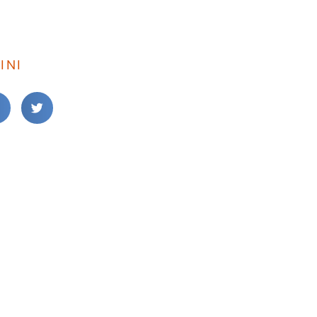
INI
TERUSKAN
: NEO PIP pasukan inovasi Era Globalisasi
ANDA