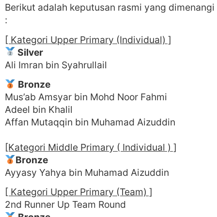
Berikut adalah keputusan rasmi yang dimenangi
:
[ Kategori Upper Primary (Individual) ]
Silver
Ali Imran bin Syahrullail
Bronze
Mus’ab Amsyar bin Mohd Noor Fahmi
Adeel bin Khalil
Affan Mutaqqin bin Muhamad Aizuddin
[Kategori Middle Primary ( Individual ) ]
Bronze
Ayyasy Yahya bin Muhamad Aizuddin
[ Kategori Upper Primary (Team) ]
2nd Runner Up Team Round