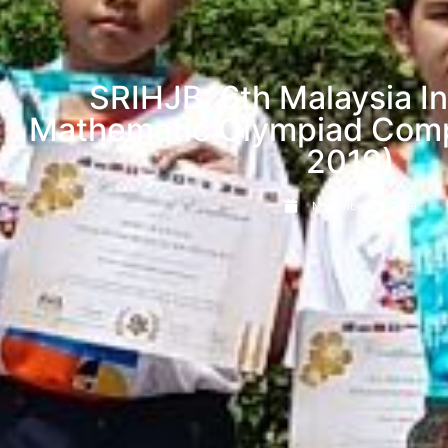
SRIHJB: 6th Malaysia In
Mathematic Olympiad Comp
2019)
November 24, 2019